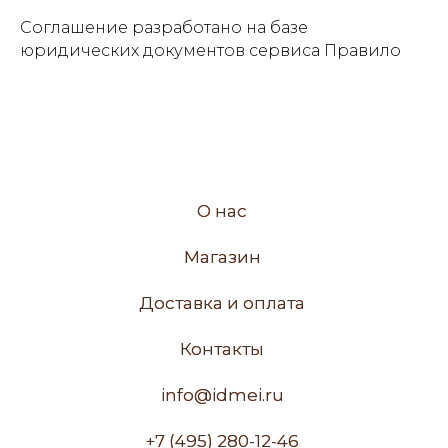
Соглашение разработано на базе
юридических документов сервиса Правило
О нас
О нас
Магазин
Магазин
Доставка и оплата
Доставка и оплата
Контакты
Контакты
info@idmei.ru
info@idmei.ru
+7 (495) 280-12-46
+7 (495) 280-12-46