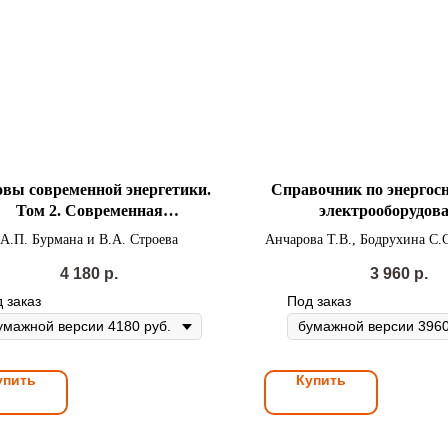
вы современной энергетики.
Справочник по энергос
Том 2. Современная
электрооборудов
лектроэнергетика под ред.
промышленных предп
А.П. Бурмана и В.А. Строева
Анчарова Т.В., Бодрухина С.С
профессоров
общественных зд
др.
4 180
р.
3 960
р.
 заказ
Под заказ
упить
Купить