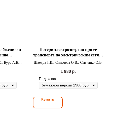
набжению и
Потери электроэнергии при ее
анию
транспорте по электрическим сетям:
риятий и
расчет, анализ, нормирование и
., Буре А.Б. и
Шведов Г.В., Сипачева О.В., Савченко О.В.
аний
снижение
1 980
р.
Под заказ
Купить