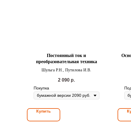
Постоянный ток и
Осно
преобразовательная техника
э
Шульга Р.Н., Путилова И.В.
2 090
р.
Покупка
Под
Купить
К