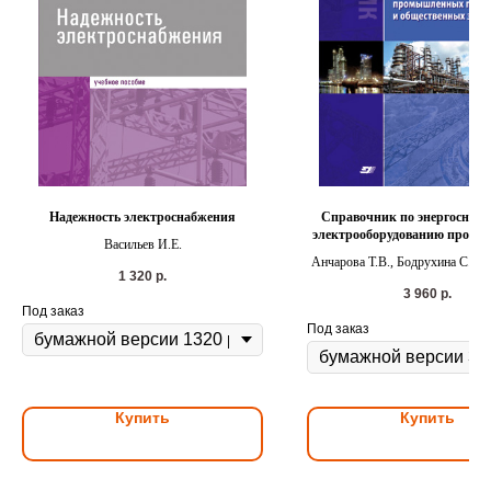
Надежность электроснабжения
Справочник по энергоснаб
электрооборудованию пром
Васильев И.Е.
предприятий и общественны
Анчарова Т.В., Бодрухина С.С.,
1 320
р.
и др.
3 960
р.
Под заказ
Под заказ
Купить
Купить