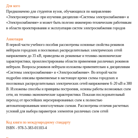
Для кого
Предназначено для студентов вузов, обучающихся по направлению
«Электроэнергетика» при изучении дисциплин «Системы электроснабжения» и
«Электроснабжение» и может быть полезно инженерно-техническим работникам
в области проектирования и эксплуатации систем электроснабжения городов
Аннотация
В первой части учебного пособия рассмотрены основные свойства режимов
нейтрали городских и поселковых распределительных электрических сетей
напряжением до 35 кВ, приведены их режимные и технико-экономические
характеристики, проиллюстрированы области применения различных режимов
нейтрали. Вопросы режимов нейтрали изложены применительно к дисциплинам
«Системы электроснабжения» и «Электроснабжение». Во второй части
подробно описаны применяемые в настоящее время схемы городских и
поселковых распределительных электрических сетей напряжением 6–20 кВ и 380
В. Изложены способы и принципы построения, основы работы возможных схем
сети, их технико-экономические характеристики. Показан последовательный
переход от простейших нерезервированных схем к полностью
автоматизированным многолучевым схемам. Рассмотрены отличия расчетных
условий для выбора параметров элементов различных схем сетей
Код книги по международному стандарту
ISBN - 978-5-383-01103-4