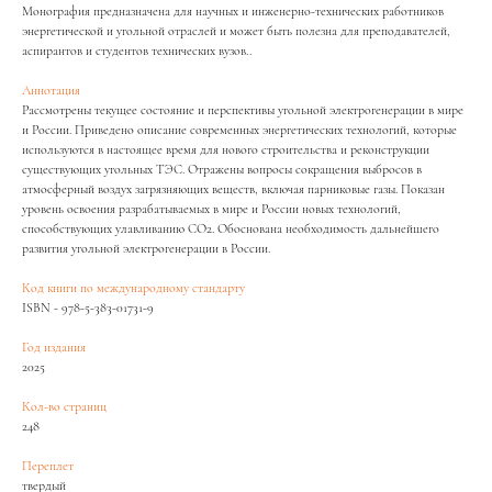
Монография предназначена для научных и инженерно-технических работников
энергетической и угольной отраслей и может быть полезна для преподавателей,
аспирантов и студентов технических вузов..
Аннотация
Рассмотрены текущее состояние и перспективы угольной электрогенерации в мире
и России. Приведено описание современных энергетических технологий, которые
используются в настоящее время для нового строительства и реконструкции
существующих угольных ТЭС. Отражены вопросы сокращения выбросов в
атмосферный воздух загрязняющих веществ, включая парниковые газы. Показан
уровень освоения разрабатываемых в мире и России новых технологий,
способствующих улавливанию CO2. Обоснована необходимость дальнейшего
развития угольной электрогенерации в России.
Код книги по международному стандарту
ISBN - 978-5-383-01731-9
Год издания
2025
Кол-во страниц
248
Переплет
твердый