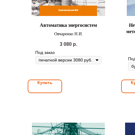
Автоматика энергосистем
Не
мет
Овчаренко Н.И.
3 080
р.
Под заказ
Под
Купить
К