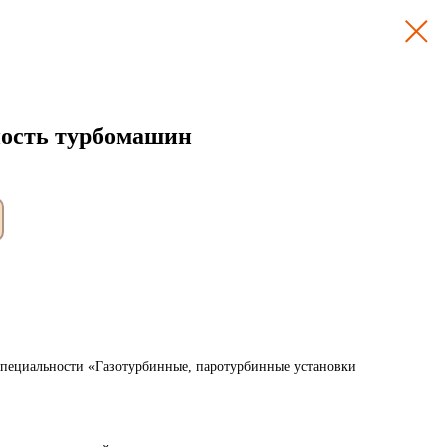
ность турбомашин
специальности «Газотурбинные, паротурбинные установки