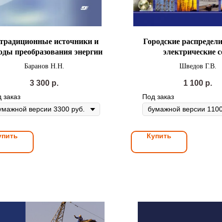
традиционные источники и
Городские распредел
оды преобразования энергии
электрические с
Баранов Н.Н.
Шведов Г.В.
3 300
р.
1 100
р.
 заказ
Под заказ
упить
Купить