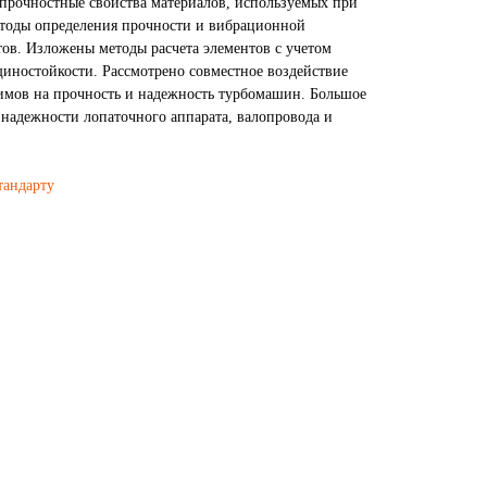
прочностные свойства материалов, используемых при
тоды определения прочности и вибрационной
ов. Изложены методы расчета элементов с учетом
щиностойкости. Рассмотрено совместное воздействие
имов на прочность и надежность турбомашин. Большое
надежности лопаточного аппарата, валопровода и
тандарту