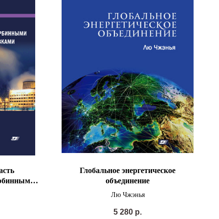
асть
Глобальное энергетическое
урбинными и
объединение
новками
Лю Чжэнья
5 280
р.