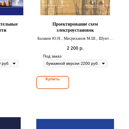
ительные
Проектирование схем
ети
электроустановок
Балаков Ю.Н., Мисриханов М.Ш., Шунтов
А.В.
2 200
р.
Под заказ
Купить