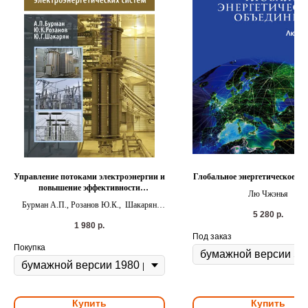
Управление потоками электроэнергии и
Глобальное энергетическое об
повышение эффективности
Лю Чжэнья
электроэнергетических систем
Бурман А.П., Розанов Ю.К., Шакарян
5 280
р.
Ю.Г.
1 980
р.
Под заказ
Покупка
Купить
Купить