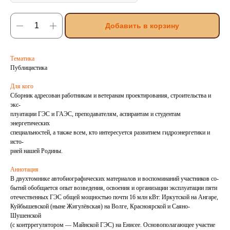
Добавить в корзину
Тематика
Публицистика
Для кого
Сборник адресован работникам и ветеранам проектирования, строительства и
экс-
плуатации ГЭС и ГАЭС, преподавателям, аспирантам и студентам
энергетических
специальностей, а также всем, кто интересуется развитием гидроэнергетики и
исто-
рией нашей Родины.
Аннотация
В двухтомнике автобиографических материалов и воспоминаний участников со-
бытий обобщается опыт возведения, освоения и организации эксплуатации пяти
отечественных ГЭС общей мощностью почти 16 млн кВт: Иркутской на Ангаре,
Куйбышевской (ныне Жигулёвская) на Волге, Красноярской и Саяно-
Шушенской
(с контррегулятором — Майнской ГЭС) на Енисее. Основополагающее участие